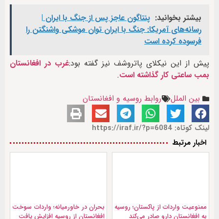
بیشتر بخوانید:
پنتاگون عاجز پس از جنگ با ایران |
رسانه‌های آمریکا: جنگ با ایران توان موشکی واشنگتن را
فرسوده کرده است
پیش از این نیکلای پاتروشف نیز گفته بود:
غرب در افغانستان
بمب ساعتی کار گذاشته است
.
بین الملل
روابط روسیه و افغانستان
لینک کوتاه: https://iraf.ir/?p=6084
اخبار مرتبط
ممنوعیت واردات از پاکستان؛ روسیه
بحران در خاورمیانه؛ واردات سوخت
به افغانستان دارو صادر می‌کند
افغانستان از روسیه افزایش یافت