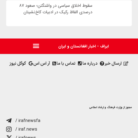
سقوط اخلاق سیاسی در واشنگتن؛ صعود ۸۷
درصدی الفاظ رکیک در ادبیات کاخ‌نشینان
ایراف - اخبار افغانستان و ایران
ارسال خبر
درباره ما
تماس با ما
آر اس اس
گوگل نیوز
مجوز از وزارت فرهنگ و ارشاد اسلامی
/ irafnewsfa
/ iraf.news
/ irafnews