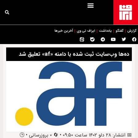
گزارش
گفتگو
یادداشت
ایراف تی وی
آخرین خبرها
ده‌ها وب‌سایت ثبت شده با دامنه «af» تعلیق شد
📅 انتشار: ۲۸ دلو ۱۴۰۲ ساعت ۰۹:۵۰ • 🔄 ۰ بروزرسانی • 🕒