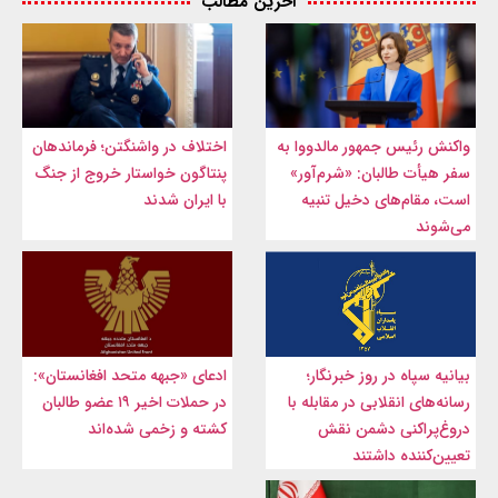
آخرین مطالب
واکنش رئیس جمهور مالدووا به
اختلاف در واشنگتن؛ فرماندهان
سفر هیأت طالبان: «شرم‌آور»
پنتاگون خواستار خروج از جنگ
است، مقام‌های دخیل تنبیه
با ایران شدند
می‌شوند
بیانیه سپاه در روز خبرنگار؛
ادعای «جبهه متحد افغانستان»:
رسانه‌های انقلابی در مقابله با
در حملات اخیر ۱۹ عضو طالبان
دروغ‌پراکنی دشمن نقش
کشته و زخمی شده‌اند
تعیین‌کننده داشتند