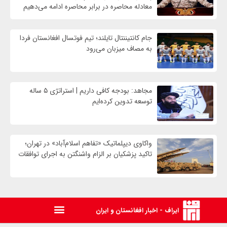
معادله محاصره در برابر محاصره ادامه می‌دهیم
جام کانتیننتال تایلند؛ تیم فوتسال افغانستان فردا
به مصاف میزبان می‌رود
مجاهد: بودجه کافی داریم | استراتژی ۵ ساله
توسعه تدوین کرده‌ایم
واکاوی دیپلماتیک «تفاهم اسلام‌آباد» در تهران؛
تاکید پزشکیان بر الزام واشنگتن به اجرای توافقات
ایراف - اخبار افغانستان و ایران