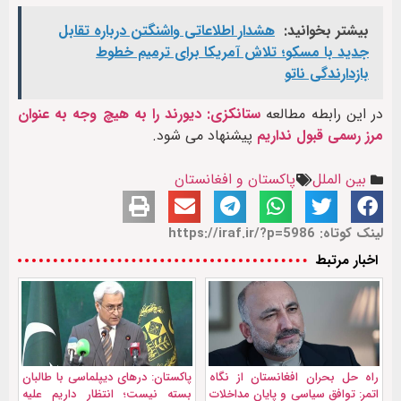
بیشتر بخوانید:
هشدار اطلاعاتی واشنگتن درباره تقابل
جدید با مسکو؛ تلاش آمریکا برای ترمیم خطوط
بازدارندگی ناتو
در این رابطه مطالعه
ستانکزی: دیورند را به هیچ وجه به عنوان
مرز رسمی قبول نداریم
پیشنهاد می شود.
بین الملل
پاکستان و افغانستان
لینک کوتاه: https://iraf.ir/?p=5986
اخبار مرتبط
راه حل بحران افغانستان از نگاه
پاکستان: درهای دیپلماسی با طالبان
اتمر: توافق سیاسی و پایان مداخلات
بسته نیست؛ انتظار داریم علیه