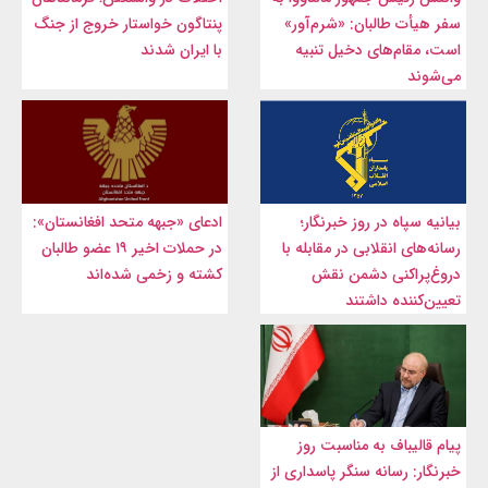
سفر هیأت طالبان: «شرم‌آور»
پنتاگون خواستار خروج از جنگ
است، مقام‌های دخیل تنبیه
با ایران شدند
می‌شوند
بیانیه سپاه در روز خبرنگار؛
ادعای «جبهه متحد افغانستان»:
رسانه‌های انقلابی در مقابله با
در حملات اخیر ۱۹ عضو طالبان
دروغ‌پراکنی دشمن نقش
کشته و زخمی شده‌اند
تعیین‌کننده داشتند
پیام قالیباف به مناسبت روز
خبرنگار: رسانه سنگر پاسداری از