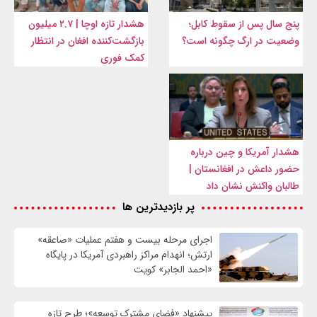
پنج سال پس از سقوط کابل؛
هشدار تازه اوچا | ۲.۷ میلیون
وضعیت در ارگ چگونه است؟
بازگشت‌کننده افغان در انتظار
کمک فوری
هشدار آمریکا و چین درباره
حضور داعش در افغانستان |
طالبان واکنش نشان داد
پر بازدیدترین ها
اجرای مرحله بیست و هفتم عملیات «صاعقه»
ارتش؛ انهدام مراکز راهبردی آمریکا در پایگاه
«احمد الجابر» کویت
پیشنهاد «فضای مشترک توسعه»؛ طرح تازه