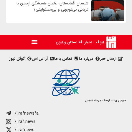
شیعیان افغانستان؛ غایبان همیشگی اربعین یا
قربانی بی‌توجهی و بی‌مسئولیتی؟
ایراف - اخبار افغانستان و ایران
ارسال خبر
درباره ما
تماس با ما
آر اس اس
گوگل نیوز
مجوز از وزارت فرهنگ و ارشاد اسلامی
/ irafnewsfa
/ iraf.news
/ irafnews