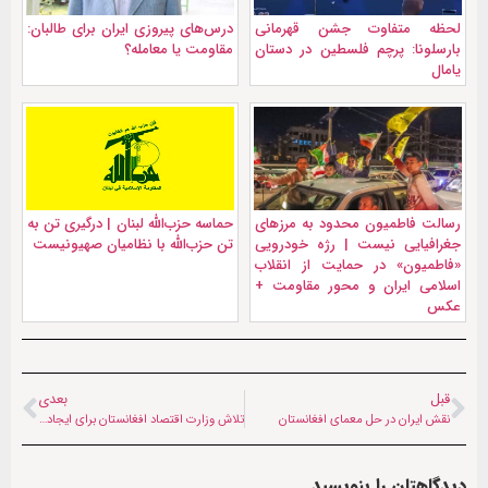
لحظه متفاوت جشن قهرمانی
درس‌های پیروزی ایران برای طالبان:
بارسلونا: پرچم فلسطین در دستان
مقاومت یا معامله؟
یامال
رسالت فاطمیون محدود به مرزهای
حماسه حزب‌الله لبنان | درگیری تن به
جغرافیایی نیست | رژه خودرویی
تن حزب‌الله با نظامیان صهیونیست
«فاطمیون» در حمایت از انقلاب
اسلامی ایران و محور مقاومت +
عکس
قبل
بعدی
نقش ایران در حل معمای افغانستان
تلاش وزارت اقتصاد افغانستان برای ایجاد اشتغال
دیدگاهتان را بنویسید