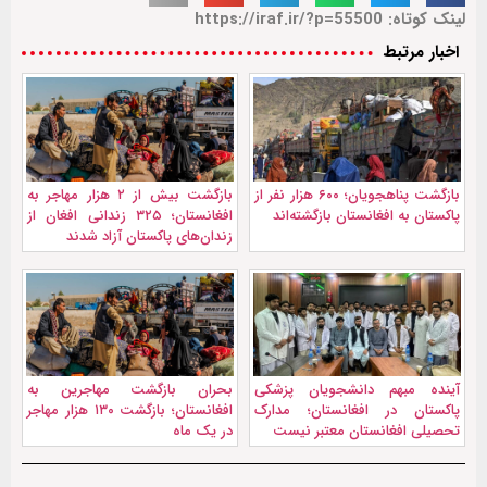
لینک کوتاه: https://iraf.ir/?p=55500
اخبار مرتبط
بازگشت پناهجویان؛ ۶۰۰ هزار نفر از
بازگشت بیش از ۲ هزار مهاجر به
پاکستان به افغانستان بازگشته‌اند
افغانستان؛ ۳۲۵ زندانی افغان از
زندان‌های پاکستان آزاد شدند
آینده مبهم دانشجویان پزشکی
بحران بازگشت مهاجرین به
پاکستان در افغانستان؛ مدارک
افغانستان؛ بازگشت ۱۳۰ هزار مهاجر
تحصیلی افغانستان معتبر نیست
در یک ماه