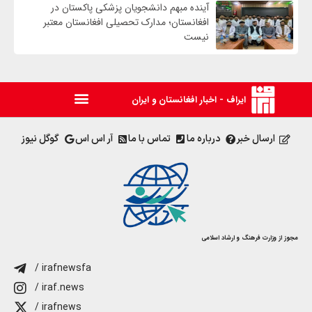
آینده مبهم دانشجویان پزشکی پاکستان در
افغانستان؛ مدارک تحصیلی افغانستان معتبر
نیست
ایراف - اخبار افغانستان و ایران
ارسال خبر
درباره ما
تماس با ما
آر اس اس
گوگل نیوز
مجوز از وزارت فرهنگ و ارشاد اسلامی
/ irafnewsfa
/ iraf.news
/ irafnews