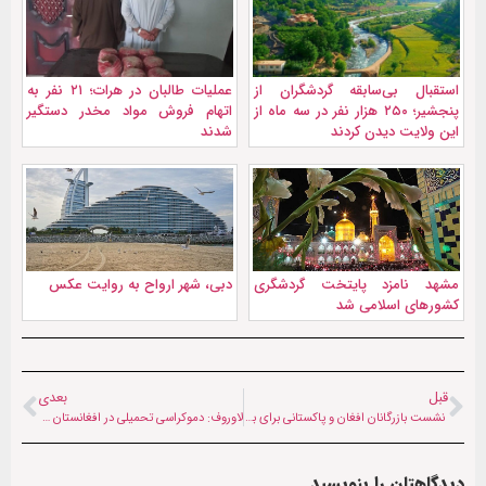
استقبال بی‌سابقه گردشگران از
عملیات طالبان در هرات؛ ۲۱ نفر به
پنجشیر؛ ۲۵۰ هزار نفر در سه ماه از
اتهام فروش مواد مخدر دستگیر
این ولایت دیدن کردند
شدند
مشهد نامزد پایتخت گردشگری
دبی، شهر ارواح به روایت عکس
کشورهای اسلامی شد
قبل
بعدی
نشست بازرگانان افغان و پاکستانی برای بازگشایی تورخم لغو شد
لاوروف: دموکراسی تحمیلی در افغانستان شکست خورد
دیدگاهتان را بنویسید