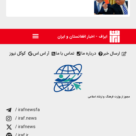
ایراف - اخبار افغانستان و ایران
ارسال خبر
درباره ما
تماس با ما
آر اس اس
گوگل نیوز
مجوز از وزارت فرهنگ و ارشاد اسلامی
/ irafnewsfa
/ iraf.news
/ irafnews
/ iraf.ir