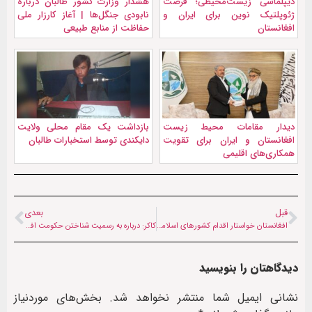
دیپلماسی زیست‌محیطی؛ فرصت
هشدار وزارت کشور طالبان درباره
ژئوپلتیک نوین برای ایران و
نابودی جنگل‌ها | آغاز کارزار ملی
افغانستان
حفاظت از منابع طبیعی
دیدار مقامات محیط زیست
بازداشت یک مقام محلی ولایت
افغانستان و ایران برای تقویت
دایکندی توسط استخبارات طالبان
همکاری‌های اقلیمی
قبل
بعدی
افغانستان خواستار اقدام کشورهای اسلامی برای توقف نسل‌کشی در غزه شد
کاکر: درباره به رسمیت شناختن حکومت افغانستان به طور مشترک تصمیم می‌گیریم
دیدگاهتان را بنویسید
نشانی ایمیل شما منتشر نخواهد شد.
بخش‌های موردنیاز