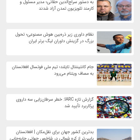
به دستور سراج‌الدین حقانی؛ مدیر مسئول و
کارمند تلویزیون تمدن آزاد شدند
نظام داوری زیر ذره‌بین هوش مصنوعی؛ تحول
بزرگ در گزینش داوران لیگ برتر ایران
جام کانتیننتال تایلند؛ تیم ملی فوتسال افغانستان
به مصاف ویتنام می‌رود
گزارش تازه IARC: خطر سرطان‌زایی سه داروی
پرکاربرد تأیید شد
بدترین کشور جهان برای نقل‌مکان | افغانستان
پایین‌تر از کره شمالی در شاخص جهانی جابه‌جایی