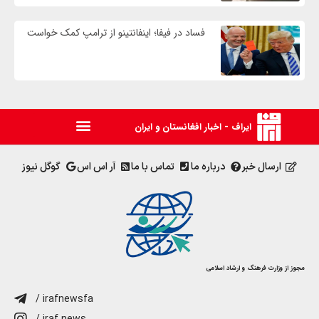
فساد در فیفا؛ اینفانتینو از ترامپ کمک خواست
ایراف - اخبار افغانستان و ایران
ارسال خبر
درباره ما
تماس با ما
آر اس اس
گوگل نیوز
مجوز از وزارت فرهنگ و ارشاد اسلامی
/ irafnewsfa
/ iraf.news