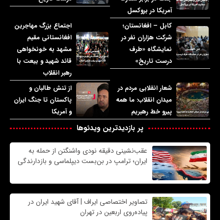
آمریکا در بروکسل
کابل – افغانستان؛
اجتماع بزرگ مهاجرین
شرکت هزاران نفر در
افغانستانی مقیم
نمایشگاه «طرف
مشهد به خونخواهی
درست تاریخ»
قائد شهید و بیعت با
رهبر انقلاب
شعار انقلابی مردم در
از تنش طالبان و
میدان انقلاب: ما همه
پاکستان تا جنگ ایران
پیرو خط رهبریم
و آمریکا
پر بازدیدترین ویدئوها
عقب‌نشینی دقیقه نودی واشنگتن از حمله به
ایران؛ ترامپ در بن‌بست دیپلماسی و بازدارندگی
تصاویر اختصاصی ایراف | آقای شهید ایران در
پیاده‌روی اربعین در تهران