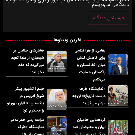
دیدگاهی می‌نویسم.
آخرین ویدئوها
بقایی: از هر اقدامی
فشارهای طالبان بر
برای کاهش تنش
شیعیان: از علما تعهد
میان افغانستان و
می‌گیرند که عقد
پاکستان حمایت
نخوانند
می‌کنیم
«نمایشگاه طرف
فیلم | تشییع پیکر
درست تاریخ»؛ آن‌چه
شیخ ادریس در
مردم می‌گویند
پاکستان؛ طالبان ترور او
را محکوم کرد
گردهمایی حامیان
مراسم رمی جمرات در
ایران و معترضان ضد
نمایشگاه «طرف
جنگ در برابر سفارت
درست تاریخ»