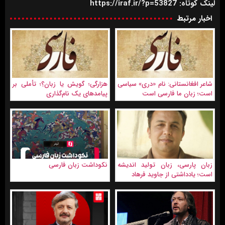
لینک کوتاه: https://iraf.ir/?p=53827
اخبار مرتبط
شاعر افغانستانی: نام «دری» سیاسی
هزارگی؛ گویش یا زبان؟؛ تأملی بر
است؛ زبان ما فارسی است
پیامدهای یک نام‌گذاری
زبان پارسی، زبان تولید اندیشه
نکو‌داشت زبان فارسی
است؛ یادداشتی از جاوید فرهاد