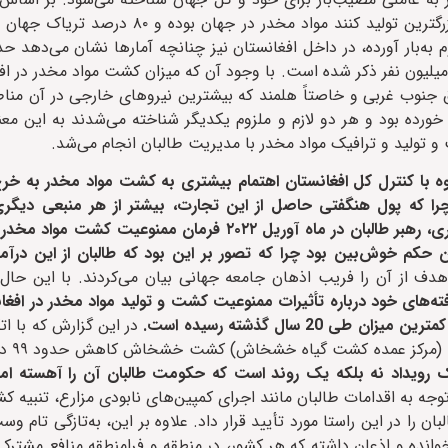
اداره مبارزه با مواد مخدر و جرایم سازمان ملل متحد، افغانستان بزرگترین تولید کنند م
به‌بار آورده، در داخل افغانستان نیز چنانچه آمارها نشان می‌دهد ح
ج میلیون نفر ذکر شده است. با وجود آن که میزان کشت مواد مخدر در اف
جنوب غربی و خاصتاً هلمند که بیشترین نیروهای خارجی در آن مناط
خورده بود و هر دو لازم و ملزوم یکدیگر شناخته می‌شدند به این معن
تولید و ترافیک مواد مخدر با مدیریت طالبان انجام می‌شد.
گروه با کنترل کل افغانستان اهتمام بیشتری به کشت مواد مخدر به خر
ا که پول هنگفتی حاصل از این تجارت، بیشتر از هر منبعی دیگر
حکومت طالبان را به گردش در خواهد آورد. اما برخلاف چنین تصوری، رهبر طالبان در ماه آوریل ۲۰۲۲ فرم
 حکم خوش‌بین بود چرا که تصور بر این بود که طالبان از این درآ
و هدف از آن را فریب اذهان جامعه جهانی بیان می‌کردند. با این ح
گلیسی تحت عنوان AlcisGeo با انتشار یافته‌های خود درباره تأثیرات ممنوعیت کشت و تولید مواد مخدر در
2 سال گذشته رسیده است.
در این گزارش که با اتک
تحلیل تصاویر م
یک رویداد نه بلکه یک روند است که حکومت طالبان آن را آهسته اما
ه به اقدامات طالبان مانند اجرای کمپین‌های نابودی مزارع، تنبیه ک
ا در این راستا مورد تأیید قرار داد. علاوه بر این، به‌تازگی‌ تام وس
 خوانده و اذعان داشته که هر کشور، در منطقه و فرامنطقه منافع مشترک