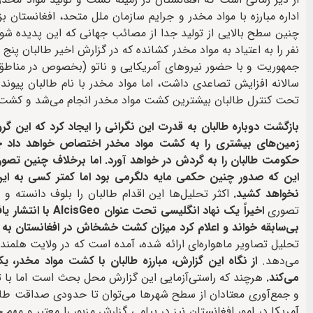
چنین سطح بالایی از تولید جدا از مصائب جهانی که این پدیده شوم 
نفر را به اعتیاد به مواد مخدر کشانده که در گزارش اخیر طالبان پن
جمهوریت و با حضور نیروهای آمریکایی و ناتو (بخصوص در مناطق 
سالانه افزایش تصاعدی داشت، اما مواد مخدر با نام طالبان پیوند 
تحت کنترل طالبان بیشترین کشت مواد مخدر انجام می‌شد و کشت و 
بازگشت دوباره طالبان به قدرت این نگرانی را ایجاد کرد که این 
زمین‌های بیشتری را به کشت مواد مخدر اختصاص خواهد داد چر
این که صدور چنین حکمی مایه دلگرمی بود اما کمتر کسی به این
نخواهد کشید.
اکثر تحلیل‌ها این اقدام طالبان را بلوف دانسته 
تصوری
اخیراً یک نهاد ان
بی‌سابقه خواند و اعلام کرد میزان کشت خشخاش در افغانستان به کمترین میزان طی 0
می‌دهد.
از نگاه این گزارش، مبارزه طالبان با کشت مواد مخدر، 
می‌کند.
هرچند که راستی‌آزمایی این گزارش محل بحث است اما با توج
و جمع‌آوری معتادان از سطح شهر‌ها می‌توان تا حدودی صداقت طالبان ر
آمریکا در امور افغانستان نیز در پیامی گزارش مزبور را معتبر و مهم