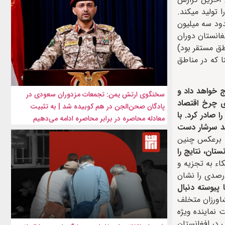
واد مخدر در جهان بوده و ۸۰ درصد تریاک جهان را تولید میکند.
دود سه میلیون
غانستان دوران
ق مستقر بود)
ا که در مناطق
ج خواهد داد و
سخنگوی ارتش یمن: تجمعات مزدوران سعودی در
ی چرخ اقتصاد
پادگان صحن‌الجن در هم کوبیده شد | به تثبیت
ان ممنوعیت کشت مواد مخدر را صادر کرد. با
معادله محاصره در برابر محاصره ادامه می‌دهیم
مد سرشار دست
ال برعکس چنین
 افغانستان، نتایج را
اء به تجزیه و
اهواره‌ای ارائه شده، آمده است که در ولایت هلمند (مرکز عمده کشت گیاه خشخاش) کشت خشخاش کاهش حدود ۹۹ درصدی را نشان
 پیوسته دنبال
شاورزان متخلف
ت نماینده ویژه
ی در افغانستان