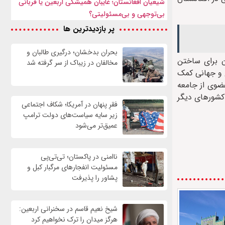
شیعیان افغانستان؛ غایبان همیشگی اربعین یا قربانی
بی‌توجهی و بی‌مسئولیتی؟
پر بازدیدترین ها
بحران بدخشان؛ درگیری طالبان و
ن برای ساختن
مخالفان در زیباک از سر گرفته شد
ی و جهانی کمک
عضوی از جامعه
 کشورهای دیگر
فقرِ پنهان در آمریکا؛ شکاف اجتماعی
زیر سایه سیاست‌های دولت ترامپ
عمیق‌تر می‌شود
ناامنی در پاکستان؛ تی‌تی‌پی
مسئولیت انفجارهای مرگبار کبل و
پشاور را پذیرفت
شیخ نعیم قاسم در سخنرانی اربعین:
هرگز میدان را ترک نخواهیم کرد