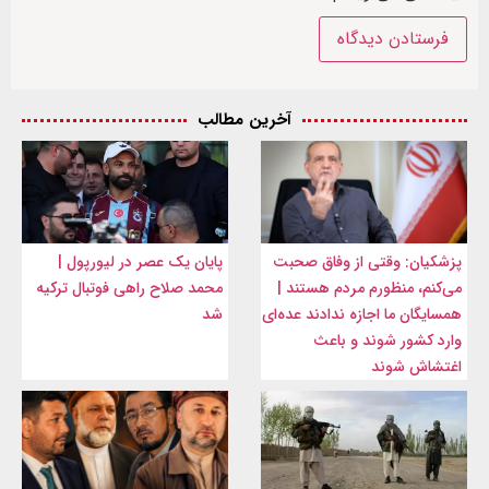
آخرین مطالب
پزشکیان: وقتی از وفاق صحبت
پایان یک عصر در لیورپول |
می‌کنم، منظورم مردم هستند |
محمد صلاح راهی فوتبال ترکیه
همسایگان ما اجازه ندادند عده‌ای
شد
وارد کشور شوند و باعث
اغتشاش شوند