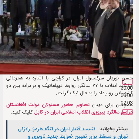
حسن نوریان سرکنسول ایران در کراچی با اشاره به همزمانی
سالگرد انقلاب با ۷۷ سالگی روابط دیپلماتیک و برادرانه بین دو
00:00
کشور این روییداد را به فال نیک گرفت.
00:00
02:03
همچنین برای دیدن
تصاویر حضور مسئولان دولت افغانستان
مراسم سالگرد پیروزی انقلاب اسلامی ایران در کابل
کلیک کنید.
بیشتر بخوانید:
تثبیت اقتدار ایران در تنگه هرمز؛ رایزنی
تهران و مسقط برای تعیین ضوابط جدید ناوبری و