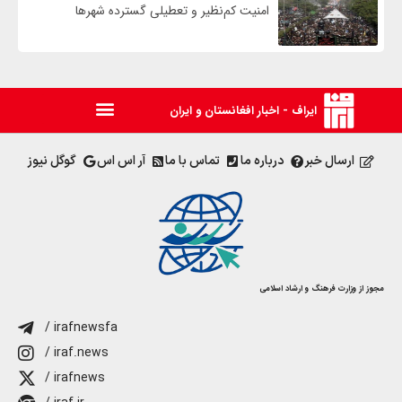
امنیت کم‌نظیر و تعطیلی گسترده شهرها
ایراف - اخبار افغانستان و ایران
ارسال خبر
درباره ما
تماس با ما
آر اس اس
گوگل نیوز
مجوز از وزارت فرهنگ و ارشاد اسلامی
/ irafnewsfa
/ iraf.news
/ irafnews