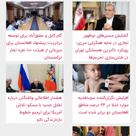
گشایش مسیرهای نوظهور
گام کابل و عشق‌آباد برای توسعه
تجاری در سایه همگرایی مرزی؛
ترانزیت؛ پیشنهاد افغانستان برای
رویکرد دکترین همسایگی تهران
میزبانی از هیئت ۱۰۰ نفره تجار
در خنثی‌سازی تحریم‌ها
ترکمنستان
افزایش نگران‌کننده سوءتغذیه؛
هشدار اطلاعاتی واشنگتن درباره
موارد ابتلا در ۴۴ درصد مناطق
تقابل جدید با مسکو؛ تلاش
افغانستان دو برابر شده است
آمریکا برای ترمیم خطوط
بازدارندگی ناتو