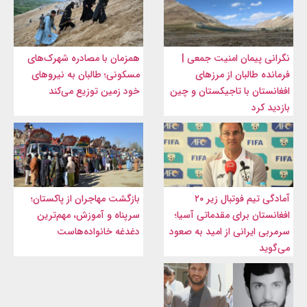
نگرانی پیمان امنیت جمعی |
همزمان با مصادره شهرک‌های
فرمانده طالبان از مرزهای
مسکونی؛ طالبان به نیروهای
افغانستان با تاجیکستان و چین
خود زمین توزیع می‌کند
بازدید کرد
آمادگی تیم فوتبال زیر ۲۰
بازگشت مهاجران از پاکستان؛
افغانستان برای مقدماتی آسیا؛
سرپناه و آموزش، مهم‌ترین
سرمربی ایرانی از امید به صعود
دغدغه خانواده‌هاست
می‌گوید