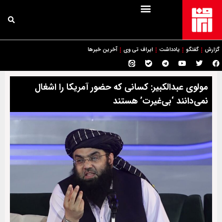
گزارش
گفتگو
یادداشت
ایراف تی وی
آخرین خبرها
مولوی عبدالکبیر: کسانی که حضور آمریکا را اشغال
نمی‌دانند ‘بی‌غیرت’ هستند