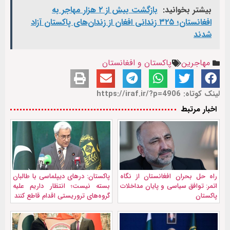
بیشتر بخوانید:
بازگشت بیش از ۲ هزار مهاجر به
افغانستان؛ ۳۲۵ زندانی افغان از زندان‌های پاکستان آزاد
شدند
مهاجرین
پاکستان و افغانستان
لینک کوتاه: https://iraf.ir/?p=4906
اخبار مرتبط
راه حل بحران افغانستان از نگاه
پاکستان: درهای دیپلماسی با طالبان
اتمر: توافق سیاسی و پایان مداخلات
بسته نیست؛ انتظار داریم علیه
پاکستان
گروه‌های تروریستی اقدام قاطع کنند