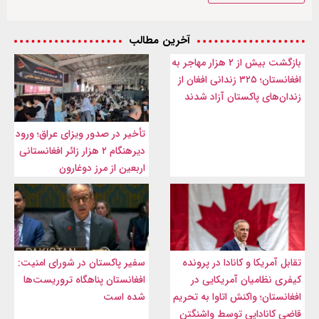
آخرین مطالب
بازگشت بیش از ۲ هزار مهاجر به
افغانستان؛ ۳۲۵ زندانی افغان از
زندان‌های پاکستان آزاد شدند
تأخیر در صدور ویزای عراق؛ ورود
دیرهنگام ۲ هزار زائر افغانستانی
اربعین از مرز دوغارون
تقابل آمریکا و کانادا در پرونده
سفیر پاکستان در شورای امنیت:
کیفری نظامیان آمریکایی در
افغانستان پناهگاه تروریست‌ها
افغانستان؛ واکنش اتاوا به تحریم
شده است
قاضی کانادایی توسط واشنگتن