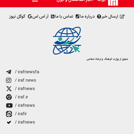
ارسال خبر
درباره ما
تماس با ما
آر اس اس
گوگل نیوز
مجوز از وزارت فرهنگ و ارشاد اسلامی
/ irafnewsfa
/ iraf.news
/ irafnews
/ iraf.ir
/ irafnews
/ irafir
/ irafnews