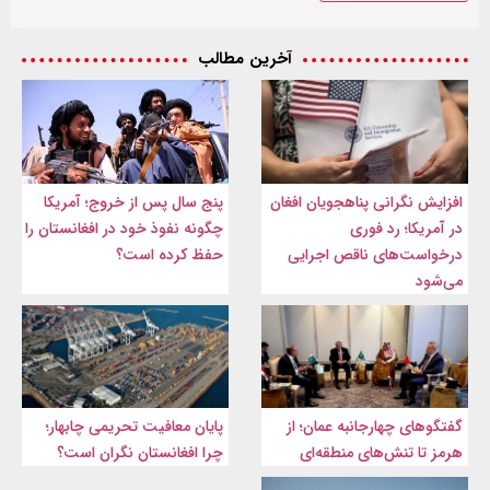
آخرین مطالب
افزایش نگرانی پناهجویان افغان
پنج سال پس از خروج؛ آمریکا
در آمریکا؛ رد فوری
چگونه نفوذ خود در افغانستان را
درخواست‌های ناقص اجرایی
حفظ کرده است؟
می‌شود
گفتگوهای چهارجانبه عمان؛ از
پایان معافیت تحریمی‌ چابهار؛
هرمز تا تنش‌های منطقه‌ای
چرا افغانستان نگران است؟