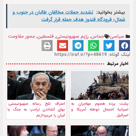
بیشتر بخوانید:
تشدید حملات مخالفان طالبان در جنوب و
شمال؛ فرودگاه قندوز هدف حمله قرار گرفت
سیاسی
حماس
,
رژیم صهیونیستی
,
فلسطین
,
محور مقاومت
لینک کوتاه: https://iraf.ir/?p=48619
اخبار مرتبط
پشت پرده هجوم مهاجران به
اعتراف تلخ رسانه صهیونیستی:
اسپانیا؛ احتمال توطئه آمریکا و
بهای کشاندن ترامپ به جنگ با
اسرائیل
ایران را می‌پردازیم