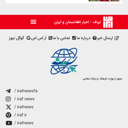
ایراف - اخبار افغانستان و ایران
ارسال خبر
درباره ما
تماس با ما
آر اس اس
گوگل نیوز
مجوز از وزارت فرهنگ و ارشاد اسلامی
/ irafnewsfa
/ iraf.news
/ irafnews
/ iraf.ir
/ irafnews