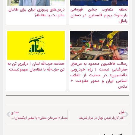
لحظه متفاوت جشن قهرمانی
درس‌های پیروزی ایران برای طالبان:
بارسلونا: پرچم فلسطین در دستان
مقاومت یا معامله؟
یامال
رسالت فاطمیون محدود به مرزهای
حماسه حزب‌الله لبنان | درگیری تن به
جغرافیایی نیست | رژه خودرویی
تن حزب‌الله با نظامیان صهیونیست
«فاطمیون» در حمایت از انقلاب
اسلامی ایران و محور مقاومت +
عکس
قبل
بعدی
آغاز کارزار غرس نهال در مزار شریف
دیدار «امیرخان متقی» با سفیر ازبکستان؛ توسعه روابط در دستور کار