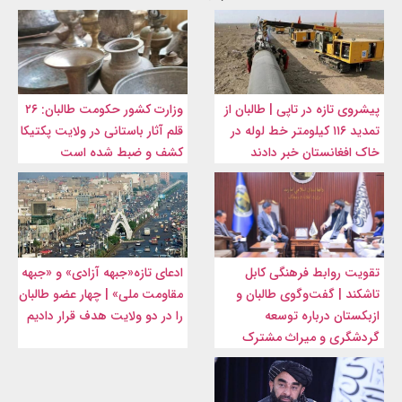
پیشروی تازه در تاپی | طالبان از
وزارت کشور حکومت طالبان: ۲۶
تمدید ۱۱۶ کیلومتر خط لوله در
قلم آثار باستانی در ولایت پکتیکا
خاک افغانستان خبر دادند
کشف و ضبط شده است
تقویت روابط فرهنگی کابل
ادعای تازه«جبهه آزادی» و «جبهه
تاشکند | گفت‌وگوی طالبان و
مقاومت ملی» | چهار عضو طالبان
ازبکستان درباره توسعه
را در دو ولایت هدف قرار دادیم
گردشگری و میراث مشترک