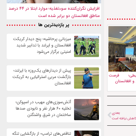
افزایش نگران‌کننده سوءتغذیه؛ موارد ابتلا در ۴۴ درصد
مناطق افغانستان دو برابر شده است
پر بازدیدترین ها
میزبانی پرحاشیه؛ پنج دیدار کریکت
افغانستان و ایرلند با تدابیر شدید
امنیتی برگزار می‌شود
پیش از دیدارهای یک‌روزه با ایرلند؛
حیطی؛ فرصت
بازگشت مربی استرالیایی به کریکت
 و افغانستان
افغانستان
آتش‌سوزی‌های مهیب در اسپوکن؛
تخلیه ۶۰ هزار نفر و نابودی صدها
بعدی
ساختمان در شرق واشنگتن
 کاهش نیافته است
تناقض‌های ترامپ؛ از بازگشایی تنگه