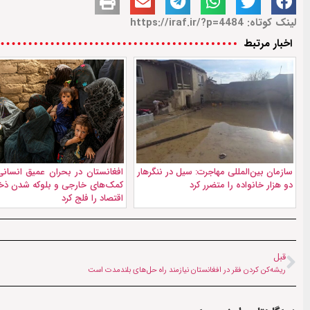
لینک کوتاه: https://iraf.ir/?p=4484
اخبار مرتبط
سازمان بین‌المللی مهاجرت: سیل در ننگرهار
افغانستان در بحران عمیق انسان
دو هزار خانواده را متضرر کرد
کمک‌های خارجی و بلوکه شدن ذخای
اقتصاد را فلج کرد
قبل
ریشه‌کن کردن فقر در افغانستان نیازمند راه حل‌های بلندمدت است