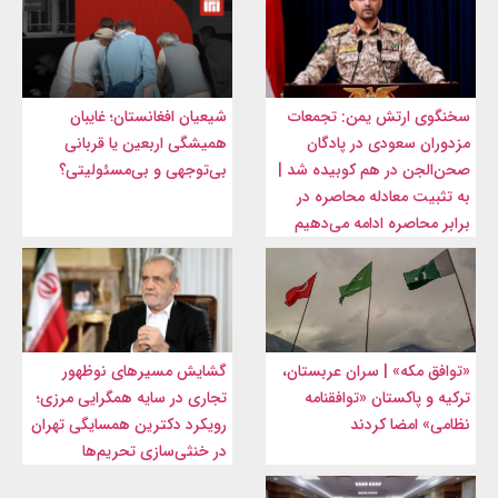
سخنگوی ارتش یمن: تجمعات
شیعیان افغانستان؛ غایبان
مزدوران سعودی در پادگان
همیشگی اربعین یا قربانی
صحن‌الجن در هم کوبیده شد |
بی‌توجهی و بی‌مسئولیتی؟
به تثبیت معادله محاصره در
برابر محاصره ادامه می‌دهیم
«توافق مکه» | سران عربستان،
گشایش مسیرهای نوظهور
ترکیه و پاکستان «توافقنامه
تجاری در سایه همگرایی مرزی؛
نظامی» امضا کردند
رویکرد دکترین همسایگی تهران
در خنثی‌سازی تحریم‌ها