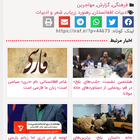
فرهنگی
,
گزارش
,
مهاجرین
ادبیات افغانستان
,
رهنورد زریاب
,
شعر و ادبیات
لینک کوتاه: https://iraf.ir/?p=44673
اخبار مرتبط
هشتمین نشست «شب‌های بلخ»
شاعر افغانستانی: نام «دری» سیاسی
در قم؛ رونمایی از دستاوردهای خانه
است؛ زبان ما فارسی است
مولانا
خانه داستان بلخ؛ برترین‌های
لهجه ام در دری اما زبانم پارسی