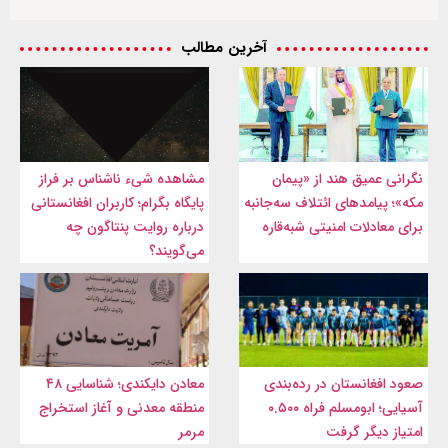
آخرین مطالب
نگرانی عمیق هند از «پیمان
مشاهده شیء ناشناس بر فراز
مکه»؛ پیامدهای ائتلاف سه‌جانبه
پایگاه بگرام؛ کاربران افغانستانی
برای معادلات امنیتی شبه‌قاره
درباره روایت پنتاگون چه
می‌گویند؟
صعود افغانستان در رده‌بندی
معادن دایکندی؛ شناسایی ۴۸
آسیایی؛ ابومسلم فراه ۰.۵۰۰
منطقه معدنی و آغاز استخراج
امتیاز دیگر گرفت
مرمر