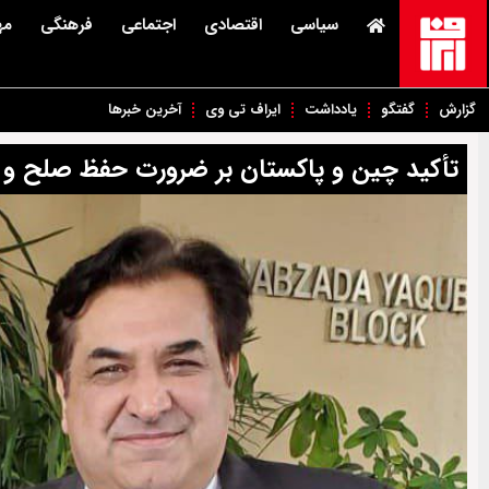
سیاسی
اقتصادی
اجتماعی
فرهنگی
مه
گزارش
گفتگو
یادداشت
ایراف تی وی
آخرین خبرها
تأکید چین و پاکستان بر ضرورت حفظ صلح و آ