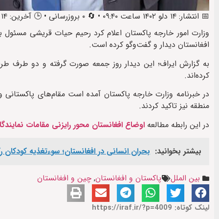
📅 انتشار: ۱۴ دلو ۱۴۰۲ ساعت ۰۹:۴۰ • 🔄 ۰ بروزرسانی • 🕒 آخرین: ۱۴ دلو ۱۴۰۲ ساعت ۱۰:۳۷
وزارت امور خارجه پاکستان اعلام کرد رحیم حیات قریشی مسئول بخ
افغانستان دیدار و گفت‌وگو کرده است.
به گزارش ایراف؛ این دیدار روز جمعه صورت گرفته و دو طرف طرف
کرده‌اند.
در خبرنامه وزارت خارجه پاکستان آمده است مقام‌های پاکستانی و
منطقه نیز تاکید کردند.
در این رابطه مطالعه
اوضاع افغانستان محور رایزنی مقامات نمایندگا
بیشتر بخوانید:
بحران انسانی در افغانستان؛ سوءتغذیه کودکان
بین الملل
پاکستان و افغانستان
,
چین و افغانستان
لینک کوتاه: https://iraf.ir/?p=4009