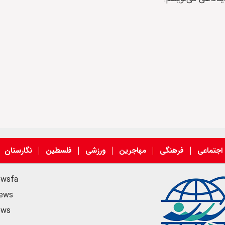
اجتماعی
فرهنگی
مهاجرین
ورزشی
فلسطین
نگارستان
ewsfa
news
ews