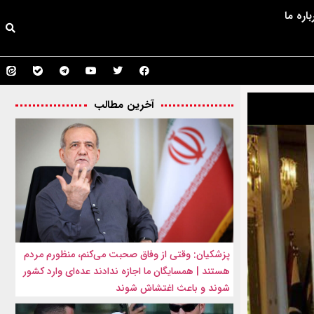
باره ما
آخرین مطالب
پزشکیان: وقتی از وفاق صحبت می‌کنم، منظورم مردم
هستند | همسایگان ما اجازه ندادند عده‌ای وارد کشور
شوند و باعث اغتشاش شوند