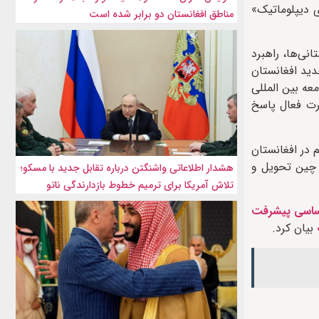
 دیپلوماتیک»
مناطق افغانستان دو برابر شده است
نی‌ها، راهبرد
دید افغانستان
عه بین المللی
رت فعال پاسخ
در افغانستان
 چین تحویل و
هشدار اطلاعاتی واشنگتن درباره تقابل جدید با مسکو؛
تلاش آمریکا برای ترمیم خطوط بازدارندگی ناتو
و حُسن همجواری را ۲مؤلفه اساسی پیشرفت
بیان کرد.