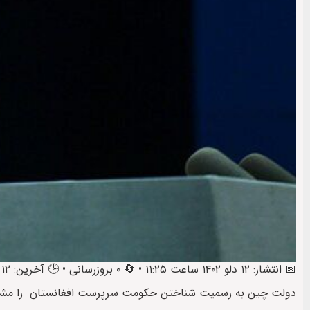
📅 انتشار: ۱۲ دلو ۱۴۰۲ ساعت ۱۱:۲۵ • 🔄 ۰ بروزرسانی • 🕒 آخرین: ۱۲ دلو ۱۴۰۲ ساعت ۱۲:۰۶
دولت چین به‌ رسمیت شناختن حکومت سرپرست افغانستان را مشر