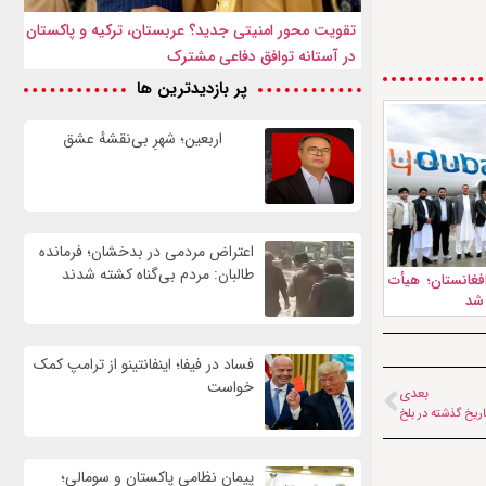
تقویت محور امنیتی جدید؟ عربستان، ترکیه و پاکستان
در آستانه توافق دفاعی مشترک
پر بازدیدترین ها
اربعین؛ شهرِ بی‌نقشهٔ عشق
اعتراض مردمی در بدخشان؛ فرمانده
طالبان: مردم بی‌گناه کشته شدند
فغانستان؛ هیأت
 شد
فساد در فیفا؛ اینفانتینو از ترامپ کمک
خواست
بعدی
پیمان نظامی پاکستان و سومالی؛