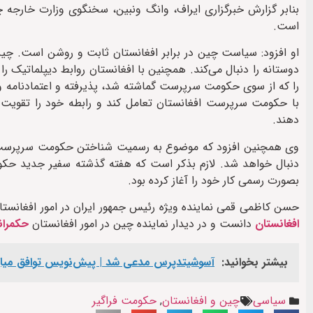
بنابر گزارش خبرگزاری ایراف، وانگ ونبین، سخنگوی وزارت خارج
است.
او افزود: سیاست چین در برابر افغانستان ثابت و روشن است. چین 
دوستانه را دنبال می‌کند. همچنین با افغانستان روابط دیپلماتیک
را که از سوی حکومت سرپرست گماشته شد، پذیرفته و اعتمادنامه وی
با حکومت سرپرست افغانستان تعامل کند و رابطه خود را تقویت ک
دهند.
وی همچنین افزود که موضوع به رسمیت شناختن حکومت سرپرست افغ
دنبال خواهد شد. لازم بذکر است که هفته گذشته سفیر جدید حکو
بصورت رسمی کار خود را آغاز کرده بود.
حسن کاظمی قمی نماینده ویژه رئیس جمهور ایران در امور افغانستان
افغانستان
دانست و در دیدار نماینده چین در امور افغانستان
حکمران
بیشتر بخوانید:
آسوشیتدپرس مدعی شد | پیش‌نویس توافق میان 
سیاسی
چین و افغانستان
,
حکومت فراگیر