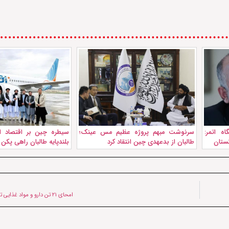
ه اتمر:
سرنوشت مبهم پروژه عظیم مس عینک؛
سیطره چین بر اقتصاد ا
کستان
طالبان از بدعهدی چین انتقاد کرد
بلندپایه طالبان راهی پکن
امحای ۲۱ تن دارو و مواد غذایی تاریخ‌ گذشته در بلخ