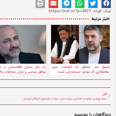
لینک کوتاه: https://iraf.ir/?p=3827
اخبار مرتبط
پاسخ تند محقق به اتهامات نبیل:
راه حل بحران افغانستان از نگا
معامله‌گری کار عوامل استخباراتی است
توافق سیاسی و پایان مداخلات پا
قبل
حمله پهپادی مقاومت اسلامی عراق به بندر حیفا در فلسطین اشغالی+ویدئو
دیدگاهتان را بنویسید