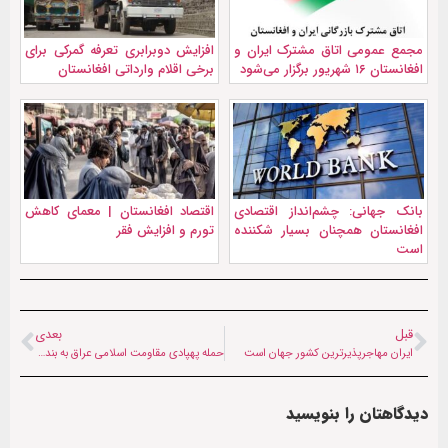
مجمع عمومی اتاق مشترک ایران و
افزایش دوبرابری تعرفه گمرکی برای
افغانستان ۱۶ شهریور برگزار می‌شود
برخی اقلام وارداتی افغانستان
بانک جهانی: چشم‌انداز اقتصادی
اقتصاد افغانستان | معمای کاهش
افغانستان همچنان بسیار شکننده
تورم و افزایش فقر
است
قبل
بعدی
ایران مهاجرپذیرترین کشور جهان است
حمله پهپادی مقاومت اسلامی عراق به بندر حیفا در فلسطین اشغالی+ویدئو
دیدگاهتان را بنویسید