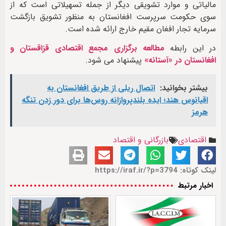
مالیاتی و موارد تشویقی دیگر از جمله تسهیلاتی است که از
سوی حکومت سرپرست افغانستان به منظور تشویق بازگشت
سرمایه تجار افغان مقیم خارج ارائه شده است.
در این رابطه
مطالعه برگزاری مجمع اقتصادی قزاقستان و
افغانستان در «آستانه»
پیشنهاد می شود.
بیشتر بخوانید:
اتصال ریلی از طریق افغانستان به
اقیانوس هند؛ ایده بلندپروازانه روس‌ها برای دور زدن تنگه
هرمز
اقتصادی
بازرگانی و اقتصاد
لینک کوتاه: https://iraf.ir/?p=3794
اخبار مرتبط