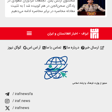
سخنگوی ارتش یمن: تجمعات مزدوران سعودی در
پادگان صحن‌الجن در هم کوبیده شد | به تثبیت
معادله محاصره در برابر محاصره ادامه می‌دهیم
ایراف - اخبار افغانستان و ایران
ارسال خبر
درباره ما
تماس با ما
آر اس اس
گوگل نیوز
مجوز از وزارت فرهنگ و ارشاد اسلامی
/ irafnewsfa
/ iraf.news
/ irafnews