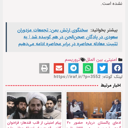
نشده است.
بیشتر بخوانید:
سخنگوی ارتش یمن: تجمعات مزدوران
سعودی در پادگان صحن‌الجن در هم کوبیده شد | به
تثبیت معادله محاصره در برابر محاصره ادامه می‌دهیم
امنیتی
,
بین الملل
تروریسم
لینک کوتاه: https://iraf.ir/?p=3552
اخبار مرتبط
ادعای پاکستان درباره حضور ۲۰
پیام امنیتی از قلب قندهار؛ فراخوان