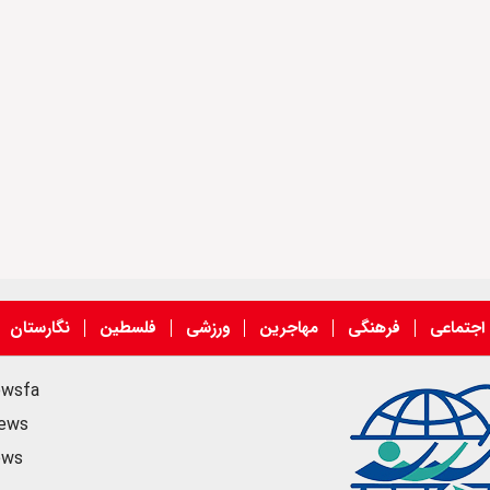
اجتماعی
فرهنگی
مهاجرین
ورزشی
فلسطین
نگارستان
ewsfa
news
ews