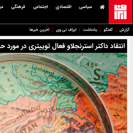
سیاسی
اقتصادی
اجتماعی
فرهنگی
مه
گزارش
گفتگو
یادداشت
ایراف تی وی
آخرین خبرها
انتقاد داکتر استرنجلاو فعال توییتری در مورد ح