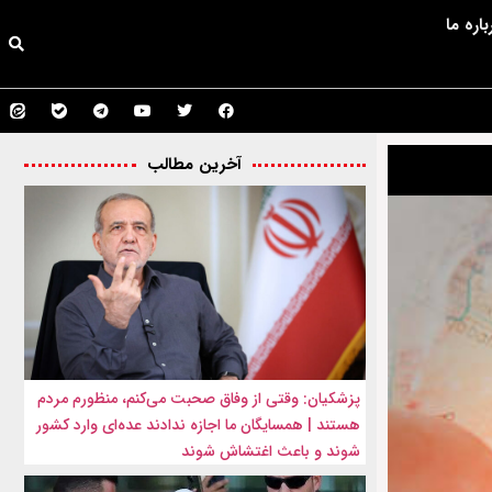
باره ما
آخرین مطالب
پزشکیان: وقتی از وفاق صحبت می‌کنم، منظورم مردم
هستند | همسایگان ما اجازه ندادند عده‌ای وارد کشور
شوند و باعث اغتشاش شوند