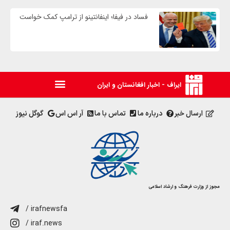
فساد در فیفا؛ اینفانتینو از ترامپ کمک خواست
ایراف - اخبار افغانستان و ایران
ارسال خبر
درباره ما
تماس با ما
آر اس اس
گوگل نیوز
مجوز از وزارت فرهنگ و ارشاد اسلامی
/ irafnewsfa
/ iraf.news