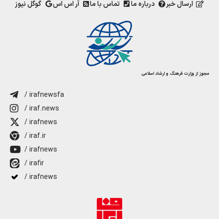
ارسال خبر
درباره ما
تماس با ما
آر اس اس
گوگل نیوز
مجوز از وزارت فرهنگ و ارشاد اسلامی
/ irafnewsfa
/ iraf.news
/ irafnews
/ iraf.ir
/ irafnews
/ irafir
/ irafnews