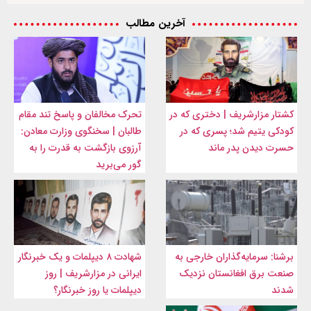
آخرین مطالب
کشتار مزارشریف | دختری که در
تحرک مخالفان و پاسخ تند مقام
کودکی یتیم شد؛ پسری که در
طالبان | سخنگوی وزارت معادن:
حسرت دیدن پدر ماند
آرزوی بازگشت به قدرت را به
گور می‌برید
برشنا: سرمایه‌گذاران خارجی به
شهادت ۸ دیپلمات و یک خبرنگار
صنعت برق افغانستان نزدیک
ایرانی در مزارشریف | روز
شدند
دیپلمات یا روز خبرنگار؟