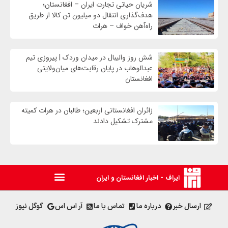
شریان حیاتی تجارت ایران – افغانستان؛
هدف‌گذاری انتقال دو میلیون تن کالا از طریق
راه‌آهن خواف – هرات
شش روز والیبال در میدان وردک | پیروزی تیم
عبدالوهاب در پایان رقابت‌های میان‌ولایتی
افغانستان
زائران افغانستانی اربعین؛ طالبان در هرات کمیته
مشترک تشکیل دادند
ایراف - اخبار افغانستان و ایران
ارسال خبر
درباره ما
تماس با ما
آر اس اس
گوگل نیوز