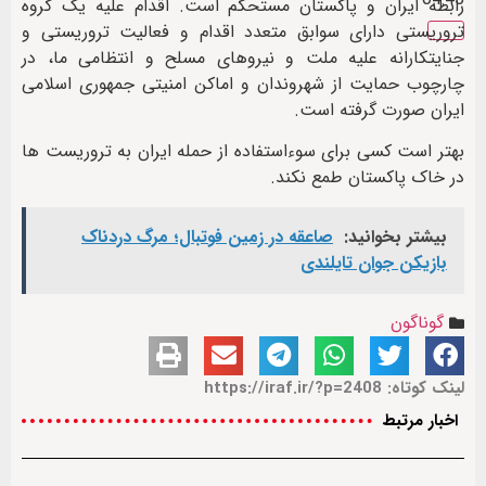
رابطه ایران و پاکستان مستحکم است. اقدام علیه یک گروه
تروریستی دارای سوابق متعدد اقدام و فعالیت تروریستی و
جنایتکارانه علیه ملت و نیروهای مسلح و انتظامی ما، در
چارچوب حمایت از شهروندان و اماکن امنیتی جمهوری اسلامی
ایران صورت گرفته است.
بهتر است کسی برای سوءاستفاده از حمله ایران به تروریست ها
در خاک پاکستان طمع نکند.
بیشتر بخوانید:
صاعقه در زمین فوتبال؛ مرگ دردناک
بازیکن جوان تایلندی
گوناگون
لینک کوتاه: https://iraf.ir/?p=2408
اخبار مرتبط