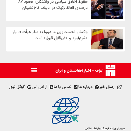
سقوط اخلاق سیاسی در واشنگتن؛ صعود ۸۷
درصدی الفاظ رکیک در ادبیات کاخ‌نشینان
واکنش نخست‌وزیر مالدووا به سفر هیأت طالبان:
«شرم‌آور» و «غیرقابل قبول» است
ایراف - اخبار افغانستان و ایران
ارسال خبر
درباره ما
تماس با ما
آر اس اس
گوگل نیوز
مجوز از وزارت فرهنگ و ارشاد اسلامی