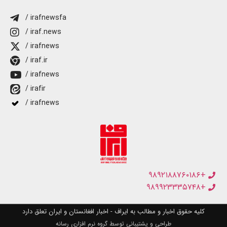
/ irafnewsfa
/ iraf.news
/ irafnews
/ iraf.ir
/ irafnews
/ irafir
/ irafnews
+۹۸۹۲۱۸۸۷۶۰۱۸۶
+۹۸۹۹۲۳۳۳۵۷۴۸
کلیه حقوق اخبار و مطالب به ایراف - اخبار افغانستان و ایران تعلق دارد
طراحی و پشتیبانی توسط گروه نرم افزاری رسانه