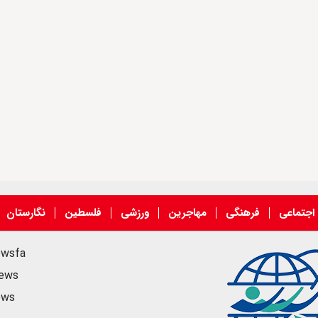
اجتماعی
فرهنگی
مهاجرین
ورزشی
فلسطین
نگارستان
ewsfa
news
ews