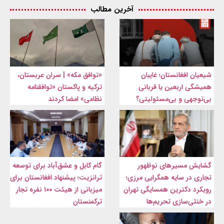
آخرین مطالب
شیعیان افغانستان؛ غایبان
«توافق مکه» | سران عربستان،
همیشگی اربعین یا قربانی
ترکیه و پاکستان «توافقنامه
بی‌توجهی و بی‌مسئولیتی؟
نظامی» امضا کردند
گشایش مسیرهای نوظهور
گام کابل و عشق‌آباد برای توسعه
تجاری در سایه همگرایی مرزی؛
ترانزیت؛ پیشنهاد افغانستان برای
رویکرد دکترین همسایگی تهران
میزبانی از هیئت ۱۰۰ نفره تجار
در خنثی‌سازی تحریم‌ها
ترکمنستان