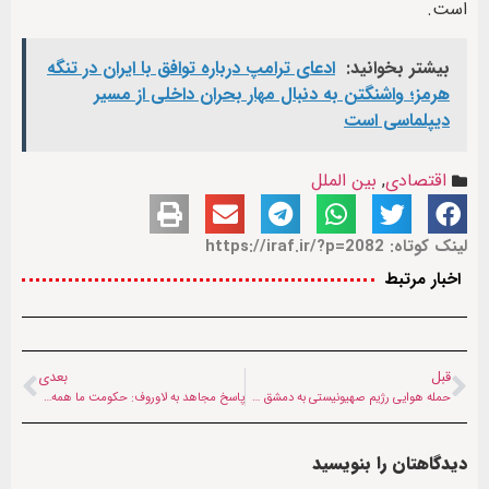
است.
بیشتر بخوانید:
ادعای ترامپ درباره توافق با ایران در تنگه
هرمز؛ واشنگتن به دنبال مهار بحران داخلی از مسیر
دیپلماسی است
اقتصادی
,
بین الملل
لینک کوتاه: https://iraf.ir/?p=2082
اخبار مرتبط
قبل
بعدی
حمله هوایی رژیم صهیونیستی به دمشق + فیلم
پاسخ مجاهد به لاوروف: حکومت ما همه‌شمول است
دیدگاهتان را بنویسید