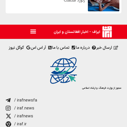
رکورد شکست
ایراف - اخبار افغانستان و ایران
ارسال خبر
درباره ما
تماس با ما
آر اس اس
گوگل نیوز
مجوز از وزارت فرهنگ و ارشاد اسلامی
/ irafnewsfa
/ iraf.news
/ irafnews
/ iraf.ir