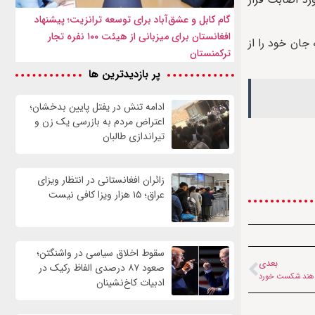
گام کابل و عشق‌آباد برای توسعه ترانزیت؛ پیشنهاد
افغانستان برای میزبانی از هیئت ۱۰۰ نفره تجار
 اتباع خارجه ساکن در منطقه جان خود را از
ترکمنستان
پر بازدیدترین ها
ادامه تنش در یفتل پایین بدخشان؛
اعتراض مردم به بازرسی یک زن و
تیراندازی طالبان
زائران افغانستانی در انتظار ویزای
عراق؛ ۱۵ هزار ویزا کافی نیست
سقوط اخلاق سیاسی در واشنگتن؛
بعدی
صعود ۸۷ درصدی الفاظ رکیک در
ل هند شکست خورد
ادبیات کاخ‌نشینان