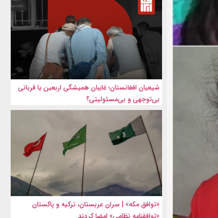
شیعیان افغانستان؛ غایبان همیشگی اربعین یا قربانی
بی‌توجهی و بی‌مسئولیتی؟
«توافق مکه» | سران عربستان، ترکیه و پاکستان
«توافقنامه نظامی» امضا کردند