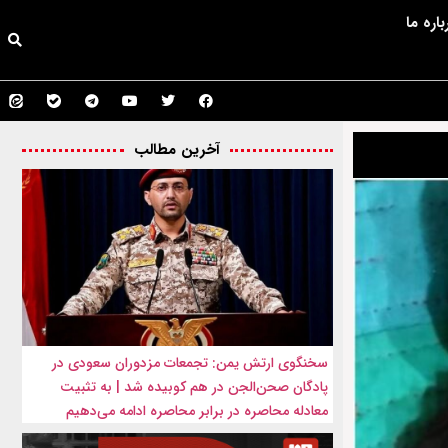
باره ما
آخرین مطالب
سخنگوی ارتش یمن: تجمعات مزدوران سعودی در
پادگان صحن‌الجن در هم کوبیده شد | به تثبیت
معادله محاصره در برابر محاصره ادامه می‌دهیم