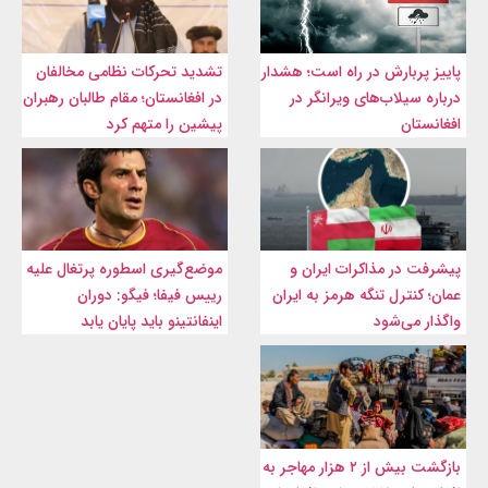
پاییز پربارش در راه است؛ هشدار
تشدید تحرکات نظامی مخالفان
درباره سیلاب‌های ویرانگر در
در افغانستان؛ مقام طالبان رهبران
افغانستان
پیشین را متهم کرد
پیشرفت در مذاکرات ایران و
موضع‌گیری اسطوره پرتغال علیه
عمان؛ کنترل تنگه هرمز به ایران
رییس فیفا؛ فیگو: دوران
واگذار می‌شود
اینفانتینو باید پایان یابد
بازگشت بیش از ۲ هزار مهاجر به