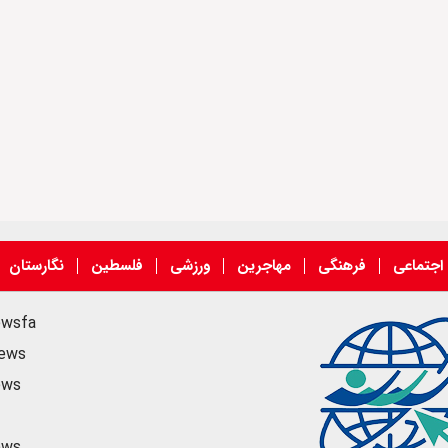
اجتماعی
فرهنگی
مهاجرین
ورزشی
فلسطین
نگارستان
ewsfa
news
ews
ews