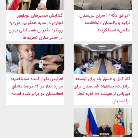
«توافق مکه» | سران عربستان،
گشایش مسیرهای نوظهور
ترکیه و پاکستان «توافقنامه
تجاری در سایه همگرایی مرزی؛
نظامی» امضا کردند
رویکرد دکترین همسایگی تهران
در خنثی‌سازی تحریم‌ها
گام کابل و عشق‌آباد برای توسعه
افزایش نگران‌کننده سوءتغذیه؛
ترانزیت؛ پیشنهاد افغانستان برای
موارد ابتلا در ۴۴ درصد مناطق
میزبانی از هیئت ۱۰۰ نفره تجار
افغانستان دو برابر شده است
ترکمنستان