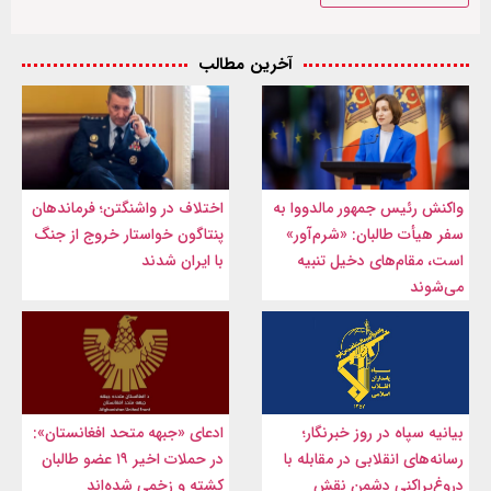
آخرین مطالب
واکنش رئیس جمهور مالدووا به
اختلاف در واشنگتن؛ فرماندهان
سفر هیأت طالبان: «شرم‌آور»
پنتاگون خواستار خروج از جنگ
است، مقام‌های دخیل تنبیه
با ایران شدند
می‌شوند
بیانیه سپاه در روز خبرنگار؛
ادعای «جبهه متحد افغانستان»:
رسانه‌های انقلابی در مقابله با
در حملات اخیر ۱۹ عضو طالبان
دروغ‌پراکنی دشمن نقش
کشته و زخمی شده‌اند