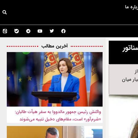
باره ما
اتور
آخرین مطالب
ز
ار میان
واکنش رئیس جمهور مالدووا به سفر هیأت طالبان:
«شرم‌آور» است، مقام‌های دخیل تنبیه می‌شوند