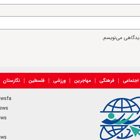
دیدگاهی می‌نویسم.
اجتماعی
فرهنگی
مهاجرین
ورزشی
فلسطین
نگارستان
ewsfa
news
ews
ews