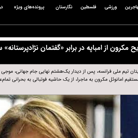
اجرین
ورزشی
فلسطین
نگارستان
پرونده‌های ویژه
در
رون از امباپه در برابر «گفتمان نژادپرستانه» سن
کاپیتان تیم ملی فرانسه، پس از دیدار یک‌هشتم نهایی جام جهانی، موجی ا
یم امانوئل مکرون به ماجرا، از یک حاشیه فوتبالی به بحرانی تمام‌عی