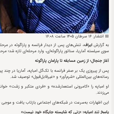
📅 انتشار: ۱۶ سرطان ۱۴۰۵ ساعت ۱۶:۰۸
به گزارش
ایراف
، تنش‌های پس از دیدار فرانسه و پاراگوئه در مرحله
سوی سیلسته آماریا، سناتور پاراگوئه‌ای، وارد مرحله‌ای تازه شد؛ مرحل
آغاز جنجال؛ از زمین مسابقه تا پارلمان پاراگوئه
پس از پیروزی یک بر صفر فرانسه با تک‌گل امباپه، آماریا در چند پیا
رسانه‌های بین‌المللی «شرم‌آور» و «غیرقابل‌قبول» توصیف شد.
او امباپه را «کامرونی استعمارشده» و «فردی متکبر و زشت» خواند
می‌زدند.
این اظهارات به‌سرعت در شبکه‌های اجتماعی بازتاب یافت و موجی از 
پاسخ تند امباپه؛ «زنی که شایسته جایگاه خود نیست»