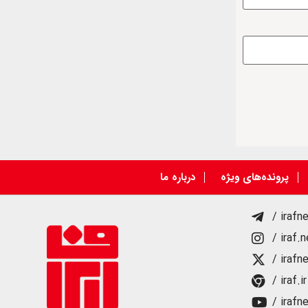
پرونده‌های ویژه
درباره ما
/ irafn
/ iraf.
/ irafn
/ iraf.ir
/ irafn