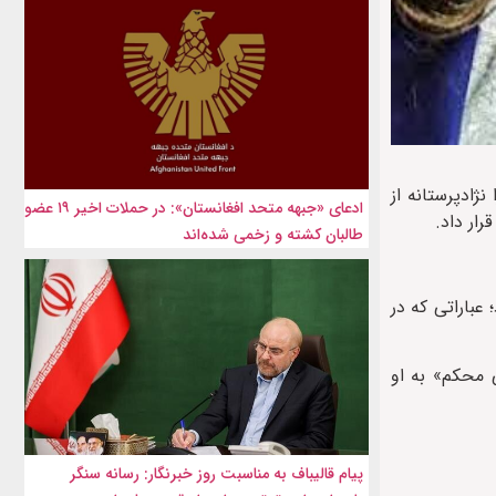
ژادپرستانه از
ادعای «جبهه متحد افغانستان»: در حملات اخیر ۱۹ عضو
رار داد.
طالبان کشته و زخمی شده‌اند
 عباراتی که در
ی محکم» به او
پیام قالیباف به مناسبت روز خبرنگار: رسانه سنگر