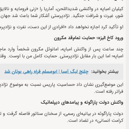
کیلیان امباپه در واکنشی شدیداللحن، آماریا را «زنی فرومایه و نالا
شور، غیرت و شرافت جنگید. نژادپرستی آشکار شما باعث شد جهان دس
او تأکید کرد اجازه نخواهد داد «افرادی از این دست، نفرت و نژادپ
ورود کاخ الیزه؛ حمایت تمام‌قد مکرون
چند ساعت پس از واکنش امباپه، امانوئل مکرون شخصاً وارد ما
امباپه؛ اما این بار مقابل نژادپرستی. حمایت کامل من با اوست. وقت
بیشتر بخوانید:
چلنج لیگ آسیا | ابومسلم فراه راهی بوتان شد
این موضع‌گیری نشان داد حساسیت پاریس نسبت به موضوع نژادپرست
فراتر رفته است.
واکنش دولت پاراگوئه و پیامدهای دیپلماتیک
دولت پاراگوئه در بیانیه‌ای رسمی، از سخنان سناتور فاصله گرفت و ت
کرامت انسانی» در تضاد است.