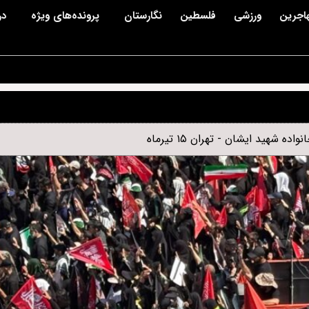
اجرین
ورزشی
فلسطین
نگارستان
پرونده‌های ویژه
در
هید ایشان - تهران ۱۵ تیرماه