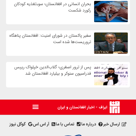
بحران انسانی در افغانستان؛ سوءتغذیه کودکان
رکورد شکست
سفیر پاکستان در شورای امنیت: افغانستان پناهگاه
تروریست‌ها شده است
پس از ترور اصغری؛ گلاب‌الدین خپلواک رییس
فدراسیون سنوکر و بیلیارد افغانستان شد
ایراف - اخبار افغانستان و ایران
ارسال خبر
درباره ما
تماس با ما
آر اس اس
گوگل نیوز