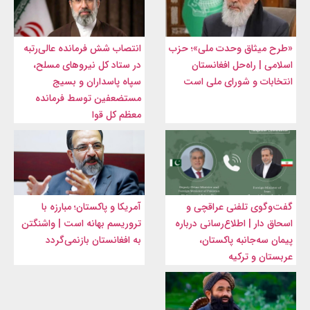
«طرح میثاق وحدت ملی»؛ حزب
انتصاب شش فرمانده عالی‌رتبه
اسلامی | راه‌حل افغانستان
در ستاد کل نیرو‌های مسلح،
انتخابات و شورای ملی است
سپاه پاسداران و بسیج
مستضعفین توسط فرمانده
معظم کل قوا
گفت‌وگوی تلفنی عراقچی و
آمریکا و پاکستان؛ مبارزه با
اسحاق دار | اطلاع‌رسانی درباره
تروریسم بهانه است | واشنگتن
پیمان سه‌جانبه پاکستان،
به افغانستان بازنمی‌گردد
عربستان و ترکیه