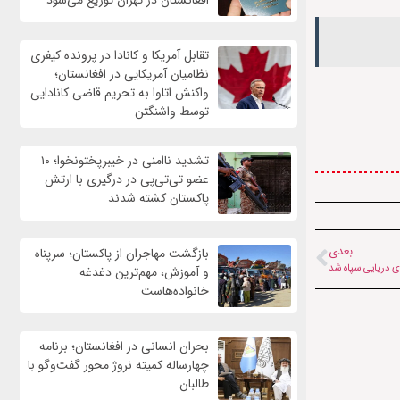
افغانستان در تهران توزیع می‌شود
تقابل آمریکا و کانادا در پرونده کیفری
نظامیان آمریکایی در افغانستان؛
واکنش اتاوا به تحریم قاضی کانادایی
توسط واشنگتن
تشدید ناامنی در خیبرپختونخوا؛ ۱۰
عضو تی‌تی‌پی در درگیری با ارتش
پاکستان کشته شدند
بعدی
بازگشت مهاجران از پاکستان؛ سرپناه
وی دریایی سپاه شد
و آموزش، مهم‌ترین دغدغه
خانواده‌هاست
بحران انسانی در افغانستان؛ برنامه
چهار‌ساله کمیته نروژ محور گفت‌وگو با
طالبان