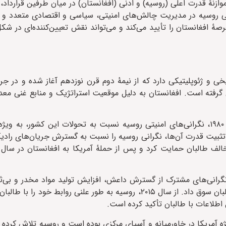
وازنهٔ قدرت اعلی (روسیه) و ادنی (افغانستان) در میان طرفین قرارداد،
ایی روسیه در مدیریت چالش‌های امنیتی، سیاسی و اقتصادی متعدد و 
ٔ افغانستان را تأیید می‌کند و می‌تواند نقش تعیین‌کننده‌ای در شکل‌
خی و ژئوپلیتیکی دارد که از نیمهٔ دوم قرن نوزدهم آغاز شده و در جر
کل گرفته است. افغانستان به دلیل موقعیت استراتژیک و منابع غنی معد
پس از فروپاشی شوروی و خروج نیروهایش از افغانستان در دههٔ ۱۹۸۰، نگرانی‌های امنیتی روسیه نسبت به تحولات این کشو
 مرکزی و روسیه، افزایش یافت. ظهور طالبان در سال ۱۹۹۶ و تثبیت قدرت آن‌ها، نگرانی روسیه را نسبت به گسترش جریان
گرانی‌های مشترک از گسترش داعش، افزایش تولید مواد مخدر و بی‌ثب
روسیه را به سمت ایجاد کانال‌های ارتباطی رسمی و غیررسمی با طالبان سوق داد. از سال ۲۰۱۵، روسیه به طور علنی
دل اطلاعات با طالبان تأکید کرده است.
ه آمریکا در خاورمیانه و آسیای مرکزی بوده است و روسیه تلاش کرده تا 