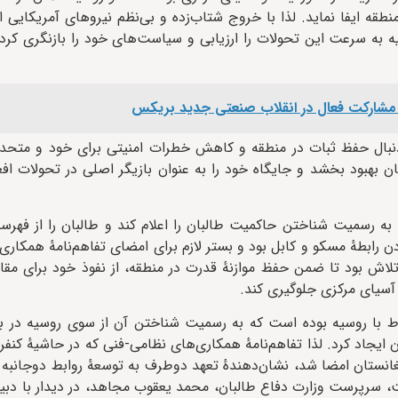
قه ایفا نماید. لذا با خروج شتاب‌زده و بی‌نظم نیروهای آمریکایی از
روسیه به سرعت این تحولات را ارزیابی و سیاست‌های خود را بازنگری کرد
ه مشارکت فعال در انقلاب صنعتی جدید بریکس
 دنبال حفظ ثبات در منطقه و کاهش خطرات امنیتی برای خود و متحد
ان بهبود بخشد و جایگاه خود را به عنوان بازیگر اصلی در تحولات اف
ن رویکرد عملی و عملگرایانه باعث شد که روسیه در ژوئیهٔ ۲۰۲۵، به رسمیت شناختن حاکمیت طالبان را اعلام کند و طالبان
ابطهٔ مسکو و کابل بود و بستر لازم برای امضای تفاهم‌نامهٔ همکاری
ه در تلاش بود تا ضمن حفظ موازنهٔ قدرت در منطقه، از نفوذ خود برای مقا
 آسیای مرکزی جلوگیری کند.
تباط با روسیه بوده است که به رسمیت شناختن آن از سوی روسیه در 
وی پرش را برای طالبان ایجاد کرد. لذا تفاهم‌نامهٔ همکاری‌های نظامی-فنی که در حاشیهٔ ک
نستان امضا شد، نشان‌دهندهٔ تعهد دوطرف به توسعهٔ روابط دوجانبه
، سرپرست وزارت دفاع طالبان، محمد یعقوب مجاهد، در دیدار با دبی