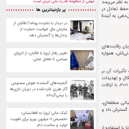
مهمی از منظومه قدرت ملی ایران است
 به نظر می‌رسد
حفظ تعادل در
پر بازدیدترین ها
دهی به آیندهٔ
در دیدار با نماینده یوناما | طالبان از
سازمان ملل خواست حمایت از
زندان‌ها را گسترش دهد
یان رقابت‌های
نی‌اش، همواره
تغییر رفتار اروپا با طالبان؛ از انزوای
سیاسی تا تعامل عملی
ر، به ویژه تأثیرات آن بر
‌های رادیکال و تهدیدات
گنجینه‌های گمشده؛ هوش مصنوعی
ناشی از آن تشدید کرد. به همین دلیل، روسیه در ابتدا از جبههٔ مخالف طالبان حمایت کرد و پس از حملهٔ آمریکا به افغانستان در سال ۲۰۰۱، با ایالات
آثار هنری غارت‌شده در دوران نازی‌ها
را برمی‌گرداند
اتی منطقه‌ای،
 روابط خود را با طالبان گسترش داد و
کمک مالی اروپا به افغانستان؛
تخصیص ۱۱ میلیون یورو برای تقویت
تولید و سلامت دام
با استفاده از