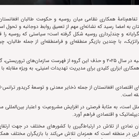
 در مسکو، تفاهم‌‌نامهٔ همکاری نظامی میان روسیه و حکومت طالبان افغانستا
 به امضا رسید که نشانه‌ای مهم از تعمیق روابط دوجانبه و تحول اس
ایانه و چندبُرداری روسیه شکل گرفته است؛ سیاستی که روسیه را قا
ژیک، با چندین بازیگر منطقه‌ای و فرامنطقه‌ای از جمله طالبان، چ
امضای این تفاهم‌نامه پس از به رسمیت شناختن طالبان توسط روسیه در سال ۲۰۲۵ و حذف این گروه از فهرست سازمان‌
مکاری ابزاری کلیدی برای مدیریت تهدیدات امنیتی، به ویژه مقابله ب
ای اقتصادی افغانستان از جمله ذخایر معدنی و توسعهٔ کریدور ترانس-اف
طقه است.
لل است، به مثابهٔ فرصتی در افزایش مشروعیت و اعتبار بین‌المللی
پلماتیک و اقتصادی فراهم آورد.
لبان نمادی از تلاش در ارتباط‌گیری با کشورهای مختلف در جهت ارت
اری در منطقه است که همزمان تلاش می‌کند با بازیگران مختلف همکا