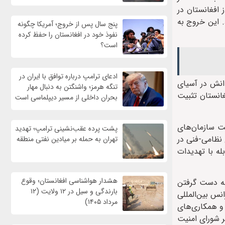
 افغانستان در
. این خروج به
پنج سال پس از خروج؛ آمریکا چگونه
نفوذ خود در افغانستان را حفظ کرده
است؟
ادعای ترامپ درباره توافق با ایران در
انش در آسیای
تنگه هرمز؛ واشنگتن به دنبال مهار
غانستان تثبیت
بحران داخلی از مسیر دیپلماسی است
 را از فهرست سازمان‌های
پشت پرده عقب‌نشینی ترامپ؛ تهدید
 نظامی-فنی در
تهران به حمله بر ميادين نفتی منطقه
بله با تهدیدات
هشدار هواشناسی افغانستان؛ وقوع
به دست گرفتن
بارندگی و سیل در ۱۲ ولایت (۱۲
نفرانس بین‌المللی
مرداد ۱۴۰۵)
 و همکاری‌های
ر شورای امنیت