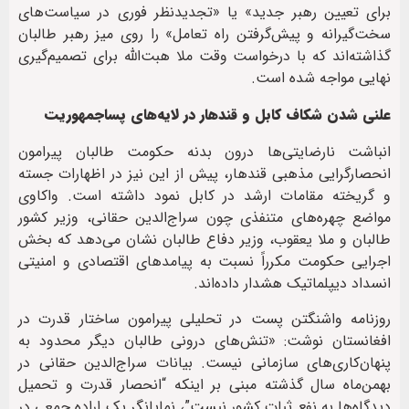
برای تعیین رهبر جدید» یا «تجدیدنظر فوری در سیاست‌های
سخت‌گیرانه و پیش‌گرفتن راه تعامل» را روی میز رهبر طالبان
گذاشته‌اند که با درخواست وقت ملا هبت‌الله برای تصمیم‌گیری
نهایی مواجه شده است.
علنی شدن شکاف کابل و قندهار در لایه‌های پساجمهوریت
انباشت نارضایتی‌ها درون بدنه حکومت طالبان پیرامون
انحصارگرایی مذهبی قندهار، پیش از این نیز در اظهارات جسته
و گریخته مقامات ارشد در کابل نمود داشته است. واکاوی
مواضع چهره‌های متنفذی چون سراج‌الدین حقانی، وزیر کشور
طالبان و ملا یعقوب، وزیر دفاع طالبان نشان می‌دهد که بخش
اجرایی حکومت مکرراً نسبت به پیامدهای اقتصادی و امنیتی
انسداد دیپلماتیک هشدار داده‌اند.
روزنامه واشنگتن پست در تحلیلی پیرامون ساختار قدرت در
افغانستان نوشت: «تنش‌های درونی طالبان دیگر محدود به
پنهان‌کاری‌های سازمانی نیست. بیانات سراج‌الدین حقانی در
بهمن‌ماه سال گذشته مبنی بر اینکه “انحصار قدرت و تحمیل
دیدگاه‌ها به نفع ثبات کشور نیست”، نمایانگر یک اراده جمعی در