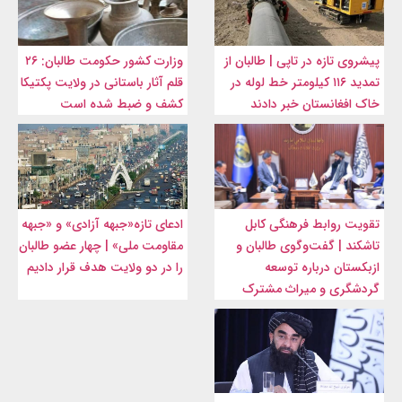
پیشروی تازه در تاپی | طالبان از
وزارت کشور حکومت طالبان: ۲۶
تمدید ۱۱۶ کیلومتر خط لوله در
قلم آثار باستانی در ولایت پکتیکا
خاک افغانستان خبر دادند
کشف و ضبط شده است
تقویت روابط فرهنگی کابل
ادعای تازه«جبهه آزادی» و «جبهه
تاشکند | گفت‌وگوی طالبان و
مقاومت ملی» | چهار عضو طالبان
ازبکستان درباره توسعه
را در دو ولایت هدف قرار دادیم
گردشگری و میراث مشترک