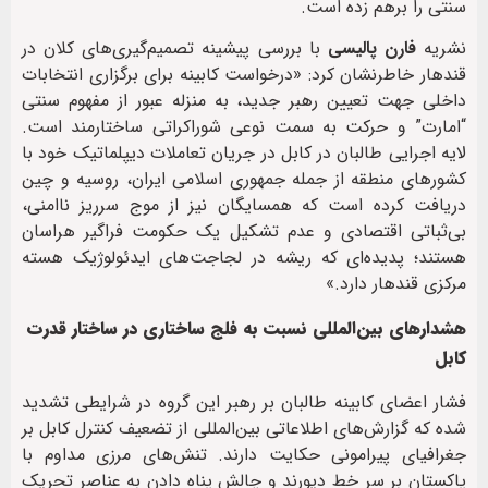
سنتی را برهم زده است.
نشریه
فارن پالیسی
با بررسی پیشینه تصمیم‌گیری‌های کلان در
قندهار خاطرنشان کرد: «درخواست کابینه برای برگزاری انتخابات
داخلی جهت تعیین رهبر جدید، به منزله عبور از مفهوم سنتی
“امارت” و حرکت به سمت نوعی شوراکراتی ساختارمند است.
لایه اجرایی طالبان در کابل در جریان تعاملات دیپلماتیک خود با
کشورهای منطقه از جمله جمهوری اسلامی ایران، روسیه و چین
دریافت کرده است که همسایگان نیز از موج سرریز ناامنی،
بی‌ثباتی اقتصادی و عدم تشکیل یک حکومت فراگیر هراسان
هستند؛ پدیده‌ای که ریشه در لجاجت‌های ایدئولوژیک هسته
مرکزی قندهار دارد.»
هشدارهای بین‌المللی نسبت به فلج ساختاری در ساختار قدرت
کابل
فشار اعضای کابینه طالبان بر رهبر این گروه در شرایطی تشدید
شده که گزارش‌های اطلاعاتی بین‌المللی از تضعیف کنترل کابل بر
جغرافیای پیرامونی حکایت دارند. تنش‌های مرزی مداوم با
پاکستان بر سر خط دیورند و چالش پناه دادن به عناصر تحریک