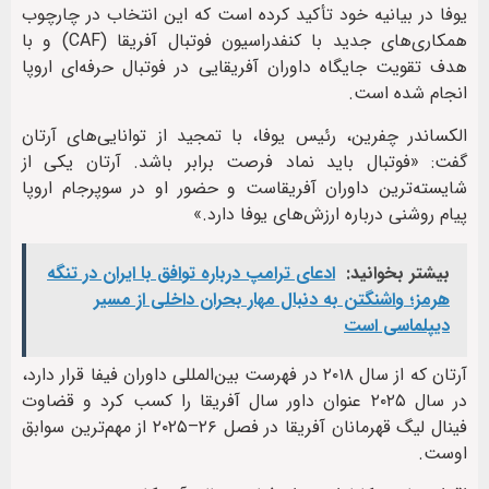
یوفا در بیانیه خود تأکید کرده است که این انتخاب در چارچوب
همکاری‌های جدید با کنفدراسیون فوتبال آفریقا (CAF) و با
هدف تقویت جایگاه داوران آفریقایی در فوتبال حرفه‌ای اروپا
انجام شده است.
الکساندر چفرین، رئیس یوفا، با تمجید از توانایی‌های آرتان
گفت: «فوتبال باید نماد فرصت برابر باشد. آرتان یکی از
شایسته‌ترین داوران آفریقاست و حضور او در سوپرجام اروپا
پیام روشنی درباره ارزش‌های یوفا دارد.»
بیشتر بخوانید:
ادعای ترامپ درباره توافق با ایران در تنگه
هرمز؛ واشنگتن به دنبال مهار بحران داخلی از مسیر
دیپلماسی است
آرتان که از سال ۲۰۱۸ در فهرست بین‌المللی داوران فیفا قرار دارد،
در سال ۲۰۲۵ عنوان داور سال آفریقا را کسب کرد و قضاوت
فینال لیگ قهرمانان آفریقا در فصل ۲۶–۲۰۲۵ از مهم‌ترین سوابق
اوست.