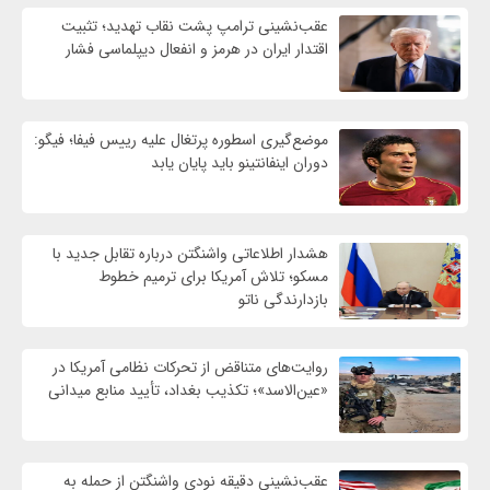
عقب‌نشینی ترامپ پشت نقاب تهدید؛ تثبیت
اقتدار ایران در هرمز و انفعال دیپلماسی فشار
موضع‌گیری اسطوره پرتغال علیه رییس فیفا؛ فیگو:
دوران اینفانتینو باید پایان یابد
هشدار اطلاعاتی واشنگتن درباره تقابل جدید با
مسکو؛ تلاش آمریکا برای ترمیم خطوط
بازدارندگی ناتو
روایت‌های متناقض از تحرکات نظامی آمریکا در
«عین‌الاسد»؛ تکذیب بغداد، تأیید منابع میدانی
عقب‌نشینی دقیقه نودی واشنگتن از حمله به