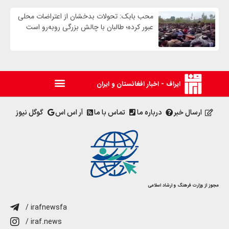
محب بابک: تحولات بدخشان از اعتراضات محلی
عبور کرده؛ طالبان با چالش بزرگی روبه‌رو است
ایراف - اخبار افغانستان و ایران
ارسال خبر
درباره ما
تماس با ما
آر اس اس
گوگل نیوز
مجوز از وزارت فرهنگ و ارشاد اسلامی
/ irafnewsfa
/ iraf.news