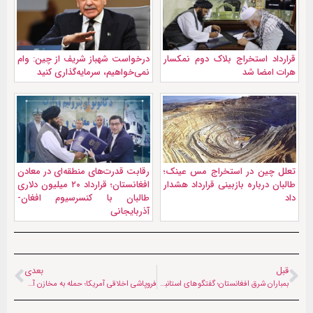
قرارداد استخراج بلاک دوم نمکسار
درخواست شهباز شریف از چین: وام
هرات امضا شد
نمی‌خواهیم، سرمایه‌گذاری کنید
تعلل چین در استخراج مس عینک؛
رقابت قدرت‌های منطقه‌ای در معادن
طالبان درباره بازبینی قرارداد هشدار
افغانستان؛ قرارداد ۲۰ میلیون دلاری
داد
طالبان با کنسرسیوم افغان-
آذربایجانی
قبل
بعدی
بمباران شرق افغانستان؛ گفتگوهای استانبول شکست خورد؟
فروپاشی اخلاقی آمریکا؛ حمله به مخازن آب، جنایت جنگی است