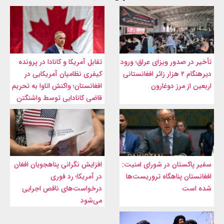
تأخیر در صدور ویزای عراق؛ ورود
تقابل آمریکا و کانادا در پرونده
دیرهنگام ۲ هزار زائر افغانستانی
کیفری نظامیان آمریکایی در
اربعین از مرز دوغارون
افغانستان؛ واکنش اتاوا به تحریم
قاضی کانادایی توسط واشنگتن
سفیر پاکستان در شورای امنیت:
افزایش نگرانی پناهجویان افغان
افغانستان پناهگاه تروریست‌ها
در آمریکا؛ رد فوری
شده است
درخواست‌های ناقص اجرایی
می‌شود