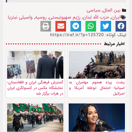
بین الملل
,
سیاسی
ایران
,
حزب الله لبنان
,
رژیم صهیونیستی
,
روسیه
,
واسیلی نبنزیا
لینک کوتاه: https://iraf.ir/?p=125720
اخبار مرتبط
پشت پرده هجوم مهاجران به
گسترش فرهنگی ایران و افغانستان؛
اسپانیا؛ احتمال توطئه آمریکا و
نمایشگاه عکس در کنسولگری ایران
اسرائیل
در هرات برگزار شد