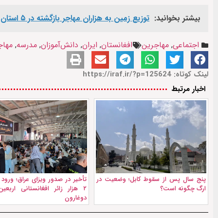
بیشتر بخوانید:
توزیع زمین به هزاران مهاجر بازگشته در ۵ استان افغانستان؛ طرح طالبان برای بحران اسکان
اجتماعی
,
مهاجرین
افغانستان
,
ایران
,
دانش‌آموزان
,
مدرسه
,
مهاج
لینک کوتاه: https://iraf.ir/?p=125624
اخبار مرتبط
پنج سال پس از سقوط کابل؛ وضعیت در
تأخیر در صدور ویزای عراق؛ ورود 
ارگ چگونه است؟
۲ هزار زائر افغانستانی اربعین
دوغارون