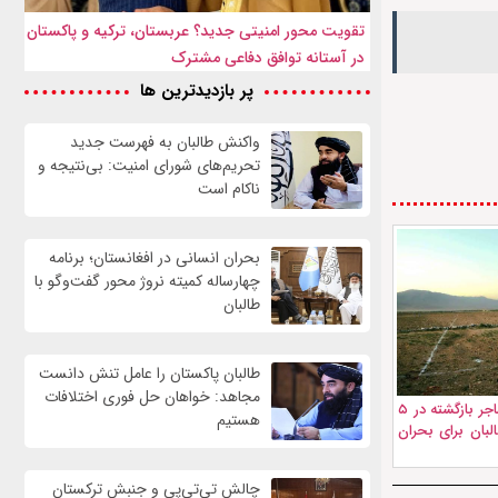
تقویت محور امنیتی جدید؟ عربستان، ترکیه و پاکستان
در آستانه توافق دفاعی مشترک
پر بازدیدترین ها
واكنش طالبان به فهرست جدید
تحریم‌های شورای امنیت: بی‌نتیجه و
ناکام است
بحران انسانی در افغانستان؛ برنامه
چهار‌ساله کمیته نروژ محور گفت‌وگو با
طالبان
طالبان پاکستان را عامل تنش دانست
مجاهد: خواهان حل فوری اختلافات
توزیع زمین به هزاران مهاجر بازگشته در ۵
هستیم
لبان برای بحران
چالش تی‌تی‌پی و جنبش ترکستان