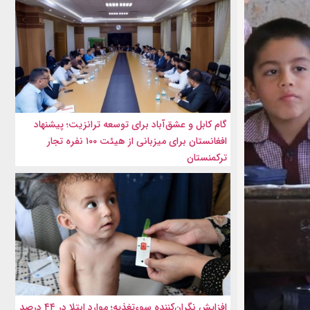
گام کابل و عشق‌آباد برای توسعه ترانزیت؛ پیشنهاد
افغانستان برای میزبانی از هیئت ۱۰۰ نفره تجار
ترکمنستان
افزایش نگران‌کننده سوءتغذیه؛ موارد ابتلا در ۴۴ درصد