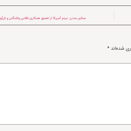
سناتور سندرز: مردم آمریکا از تعمیق همکاری نظامی واشنگتن و تل‌آو
ری شده‌اند
*